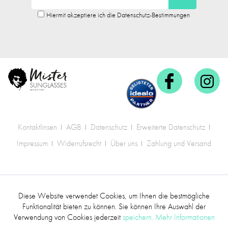
Hiermit akzeptiere ich die Datenschutz-Bestimmungen
Kontaktlinsen
AGB
Datenschutz
Erweiterte Datenschutz
Impressum
Widerrufsrecht
Über uns
Zahlung und Versand
* Alle Preise inkl. gesetzl. Mehrwertsteuer zzgl.
Diese Website verwendet Cookies, um Ihnen die bestmögliche
Aktiv
Funktionale
Versandkosten
.
Funktionalität bieten zu können. Sie können Ihre Auswahl der
Verwendung von Cookies jederzeit
speichern.
Mehr Informationen
©2017 mr.sunglasses - Alle Rechte vorbehalten
Inaktiv