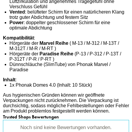
Luftzirkulation und angenehmes Tragegefühl ohne
Verschluss Gefühl
Vented
: belüfteter Schirm für einen natürlicheren Klang
trotz guter Abdichtung und festem Sitz
Power
: doppelter geschlossener Schirm für eine
optimale Abdichtung
Kompatibilität
:
Hörgeräte der
Marvel Reihe
( M-13 / M-312 / M-13T /
M-312T / M-R / M-RT )
Hörgeräte der
Paradise Reihe
(P-13 / P-312 / P-13T /
P-312T / P-R / P-RT )
Dünnschläuche (SlimTube) von Phonak Marvel /
Paradise
Inhalt
:
1x Phonak Domes 4.0 (Inhalt: 10 Stück)
Aus hygienischen Gründen können wir geöffnete
Verpackungen nicht zurücknehmen. Die Verpackung ist
durchsichtig, sodass mögliche Fehlbestellungen oder Fehler
am Produkt problemlos festgestellt werden können.
Trusted Shops Bewertungen
Noch sind keine Bewertungen vorhanden.