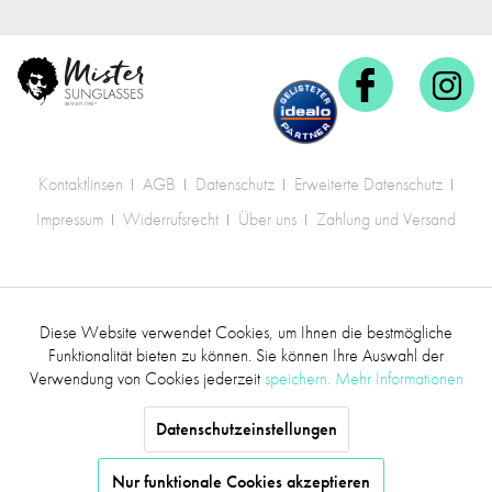
Kontaktlinsen
AGB
Datenschutz
Erweiterte Datenschutz
Impressum
Widerrufsrecht
Über uns
Zahlung und Versand
* Alle Preise inkl. gesetzl. Mehrwertsteuer zzgl.
Diese Website verwendet Cookies, um Ihnen die bestmögliche
Aktiv
Funktionale
Versandkosten
.
Funktionalität bieten zu können. Sie können Ihre Auswahl der
Verwendung von Cookies jederzeit
speichern.
Mehr Informationen
©2017 mr.sunglasses - Alle Rechte vorbehalten
Inaktiv
Marketing
Datenschutzeinstellungen
Inaktiv
Tracking
Nur funktionale Cookies akzeptieren