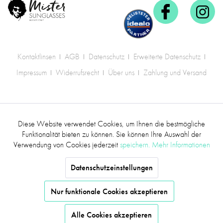
Kontaktlinsen
AGB
Datenschutz
Erweiterte Datenschutz
Impressum
Widerrufsrecht
Über uns
Zahlung und Versand
* Alle Preise inkl. gesetzl. Mehrwertsteuer zzgl.
Diese Website verwendet Cookies, um Ihnen die bestmögliche
Aktiv
Funktionale
Versandkosten
.
Funktionalität bieten zu können. Sie können Ihre Auswahl der
Verwendung von Cookies jederzeit
speichern.
Mehr Informationen
©2017 mr.sunglasses - Alle Rechte vorbehalten
Inaktiv
Marketing
Datenschutzeinstellungen
Inaktiv
Tracking
Nur funktionale Cookies akzeptieren
Alle Cookies akzeptieren
Inaktiv
Service