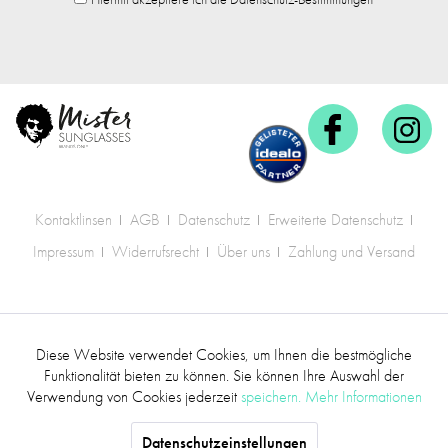
Kontaktlinsen
AGB
Datenschutz
Erweiterte Datenschutz
Impressum
Widerrufsrecht
Über uns
Zahlung und Versand
* Alle Preise inkl. gesetzl. Mehrwertsteuer zzgl.
Diese Website verwendet Cookies, um Ihnen die bestmögliche
Aktiv
Funktionale
Versandkosten
.
Funktionalität bieten zu können. Sie können Ihre Auswahl der
Verwendung von Cookies jederzeit
speichern.
Mehr Informationen
©2017 mr.sunglasses - Alle Rechte vorbehalten
Inaktiv
Marketing
Datenschutzeinstellungen