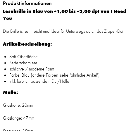
Produktinformationen
Lesebrille in Blau von +1,00 bis +3,00 dpt von I Need
You
Die Brille ist sehr leicht und Ideal für Unterwegs durch das Zipper-Etui
Artikelbeschreibung:
Soft-Oberfläche
Federscharniere
schlichte / moderne Form
Farbe: Blau (andere Farben siehe "ähnliche Artikel")
inkl. farblich passendem Etui/Hülle
Maße:
Glashöhe: 20mm
Glaslänge: 47mm
Stegweite: 19mm