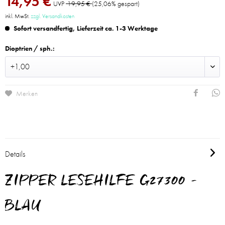
14,95 €
UVP
19,95 €
(25,06% gespart)
inkl. MwSt.
zzgl. Versandkosten
Sofort versandfertig, Lieferzeit ca. 1-3 Werktage
Dioptrien / sph.:
Merken
Details
ZIPPER LESEHILFE G27300 -
BLAU