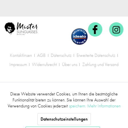
Kontaktlinsen
AGB
Datenschutz
Erweiterte Datenschutz
Impressum
Widerrufsrecht
Über uns
Zahlung und Versand
* Alle Preise inkl. gesetzl. Mehrwertsteuer zzgl.
Diese Website verwendet Cookies, um Ihnen die bestmögliche
Aktiv
Funktionale
Versandkosten
.
Funktionalität bieten zu können. Sie können Ihre Auswahl der
Verwendung von Cookies jederzeit
speichern.
Mehr Informationen
©2017 mr.sunglasses - Alle Rechte vorbehalten
Inaktiv
Marketing
Datenschutzeinstellungen