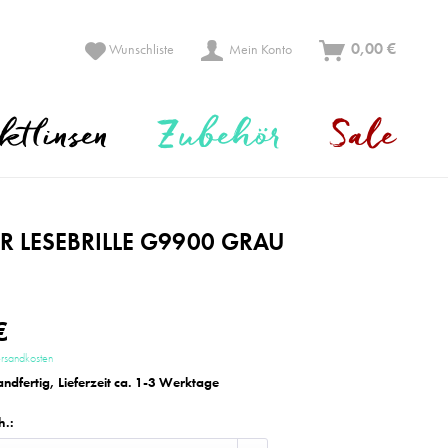
0,00 €
Wunschliste
Mein Konto
ktlinsen
Zubehör
Sale
 LESEBRILLE G9900 GRAU
€
ersandkosten
andfertig, Lieferzeit ca. 1-3 Werktage
h.: