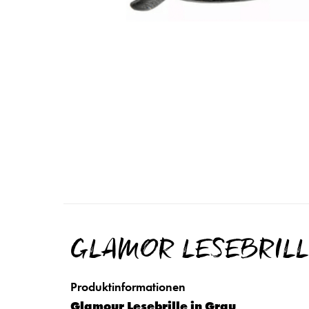
GLAMOR LESEBRILL
Produktinformationen
Glamour Lesebrille in Grau