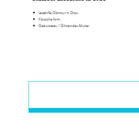
Lesebrille Glamour in Grau
Klassiche-form
Gebürstetes / Glitzerndes Muster