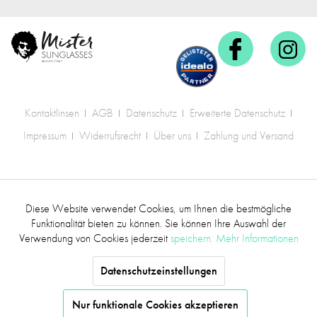
Kontaktlinsen
AGB
Datenschutz
Erweiterte Datenschutz
Impressum
Widerrufsrecht
Über uns
Zahlung und Versand
* Alle Preise inkl. gesetzl. Mehrwertsteuer zzgl.
Diese Website verwendet Cookies, um Ihnen die bestmögliche
Aktiv
Funktionale
Versandkosten
.
Funktionalität bieten zu können. Sie können Ihre Auswahl der
Verwendung von Cookies jederzeit
speichern.
Mehr Informationen
©2017 mr.sunglasses - Alle Rechte vorbehalten
Inaktiv
Marketing
Datenschutzeinstellungen
Inaktiv
Tracking
Nur funktionale Cookies akzeptieren