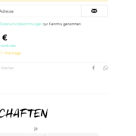
e
Datenschutzbestimmungen
zur Kenntnis genommen.
 €
ersandkosten
-21 Werktage
Merken
SCHAFTEN
Ja