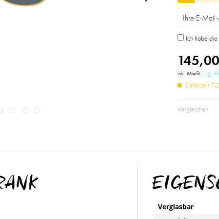
Ich habe di
145,00
inkl. MwSt.
zzgl. V
Lieferzeit 7
Vergleichen
FRANK
EIGEN
Verglasbar