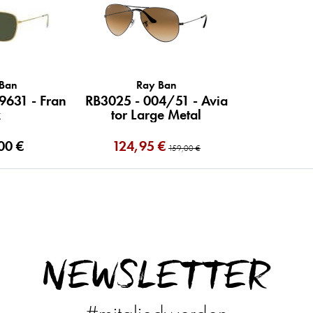
 Ban
Ray Ban
9631 - Fran
RB3025 - 004/51 - Avia
k
tor Large Metal
00 €
124,95 €
159,00 €
NEWSLETTER