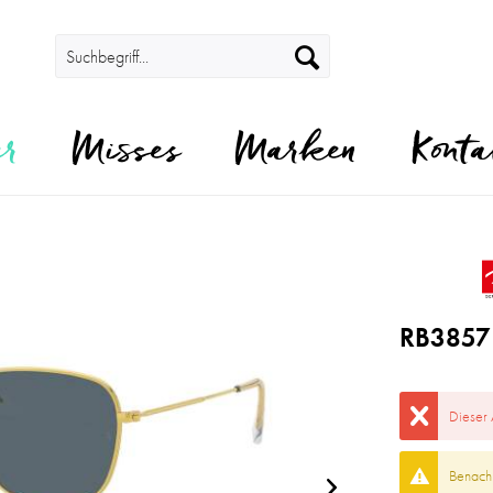
er
Misses
Marken
Konta
RB3857
Dieser 
Benachr