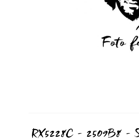
RX5228C - 2509B8 -