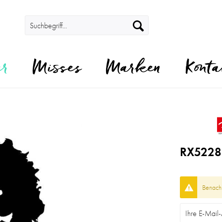
er
Misses
Marken
Konta
RX5228
Benachr