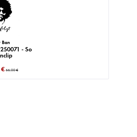
 Ban
250071 - So
nclip
 €
66,00 €