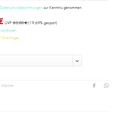
e
Datenschutzbestimmungen
zur Kenntnis genommen.
€
UVP
83,00 €
(19,69% gespart)
ersandkosten
-7 Werktage
Merken