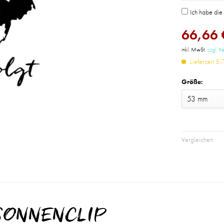
Ich habe di
66,66 
inkl. MwSt.
zzgl. V
Lieferzeit 5
Größe:
Vergleichen
 SONNENCLIP