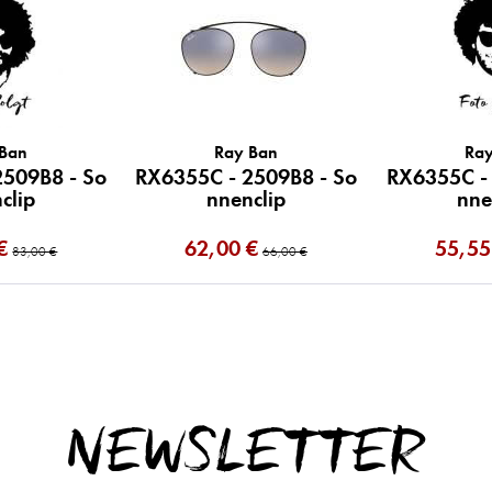
 Ban
Ray Ban
Ray
2509B8 - So
RX6355C - 2509B8 - So
RX6355C - 
clip
nnenclip
nne
€
62,00 €
55,55
83,00 €
66,00 €
NEWSLETTER