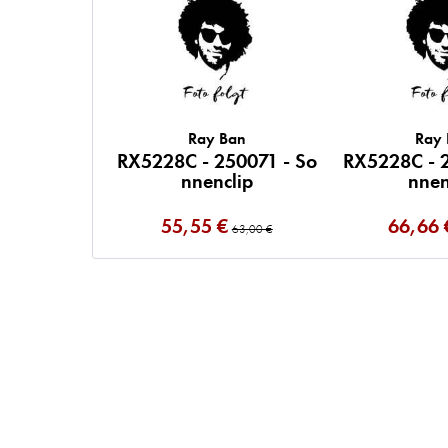
Ray Ban
Ray
RX5228C - 250071 - So
RX5228C - 
nnenclip
nnen
55,55 €
66,66 
63,00 €