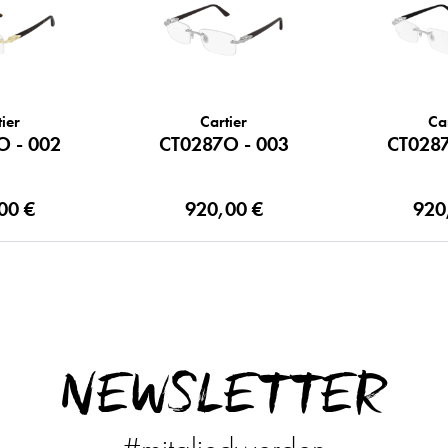
ier
Cartier
Ca
O - 002
CT0287O - 003
CT0287
00 €
920,00 €
920
NEWSLETTER