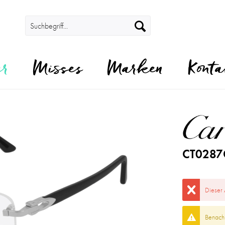
er
Misses
Marken
Konta
CT0287
Dieser 
Benachr