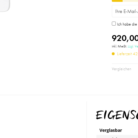
Ich habe di
920,00
inkl. MwSt.
zzgl. V
Lieferzeit 4
Vergleichen
EIGEN
Verglasbar