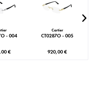
rtier
Cartier
C
O - 004
CT0287O - 005
CT028
,00 €
920,00 €
92