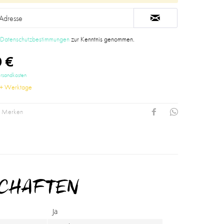
e
Datenschutzbestimmungen
zur Kenntnis genommen.
 €
ersandkosten
2+ Werktage
Merken
SCHAFTEN
Ja