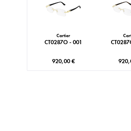
Cartier
Cart
CT0287O - 001
CT0287
920,00 €
920,